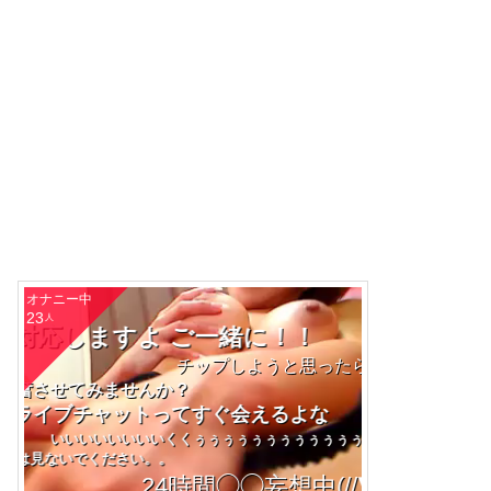
今 旦那 仕事 
オナニー中
23
人
オールマイティー！！
と思ったらログインしてなかったｗｗ
？
てすぐ会えるよな
っっxぅぅ
//∇//) あなたも今日で、、、、、