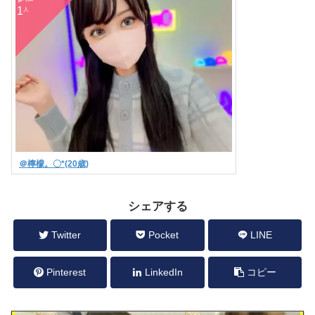
1
人
＠檸檬。〇*(20歳)
Ｂ:
0
Ｗ:
0
Ｈ:
0
どMくんおいで？？？
シェアする
Twitter
Pocket
LINE
Pinterest
LinkedIn
コピー