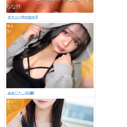
件
声がエロイ 半端なくエロイ
オナニー中の女の子
イイ乳してるじゃん可愛い♪
？
覗き
5
人
ず
!!!!!
wwwwwwwwwwwwwwwwwwwwwwwwwwwwwwwwwwwwwwww
ろにかるの楽しいよねむ
後までいてしまったわｗ
このライブチャット 饅頭たべたくなった
お子さんはいますか？
禁止事項に抵触する可能性
けど中身は。。。
ンの中でも、大将だなもう、ボロボロじゃん
小刻みなピストンしやがって！
みお〇＊。(23歳)
Ｂ:
0
Ｗ:
0
Ｈ:
0
【天然Gぱい】朝立ちさん、しゅ&#12316;ご＆#12316;っ
覗き
1
人