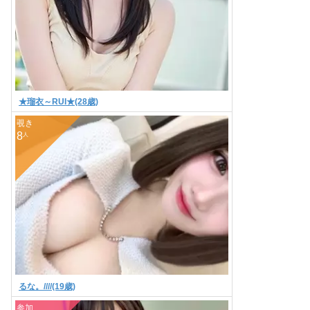
★瑠衣～RUI★(28歳)
Ｂ:
88
Ｗ:
58
Ｈ:
90
オナニーのお手伝い///
覗き
8
人
るな。////(19歳)
Ｂ:
0
Ｗ:
0
Ｈ:
0
甘ボイス//サポート//
参加