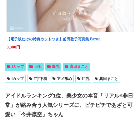
【電子版だけの特典カットつき】前田敦子写真集 Beste
3,300円
Iカップ
巨乳
爆乳
真田まこと
Iカップ
T字下着
アメ舐め
巨乳
真田まこと
アイドルランキング1位、美少女の本音「リアル×非日
常」が絡み合う人気シリーズに、ピチピチであざと可
愛い「今井凛空」ちゃん